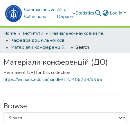
Communities &
All of
Statistics
Log In
Collections
DSpace
Home
Інститути
Навчально-науковий педагогічний інститут ім. В. О. Сухомлинського (ННПІ ім. В.О. Сухомлинського)
Кафедра дошкільної освіти (ДО)
Матеріали конференцій (ДО)
Search
Матеріали конференцій (ДО)
Permanent URI for this collection
https://eir.nuos.edu.ua/handle/123456789/9966
Browse