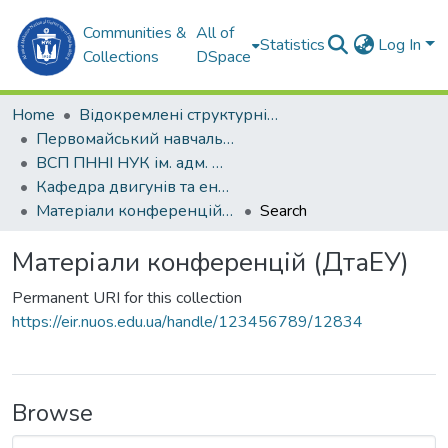
Communities &
All of
Statistics
Log In
Collections
DSpace
Home
Відокремлені структурні підрозділи НУК ім. адм. Макарова
Первомайський навчально-науковий інститут НУК ім. адм. Макарова (ПННІ НУК)
ВСП ПННІ НУК ім. адм. Макарова
Кафедра двигунів та енергетичних установок (ДтаЕУ)
Матеріали конференцій (ДтаЕУ)
Search
Матеріали конференцій (ДтаЕУ)
Permanent URI for this collection
https://eir.nuos.edu.ua/handle/123456789/12834
Browse