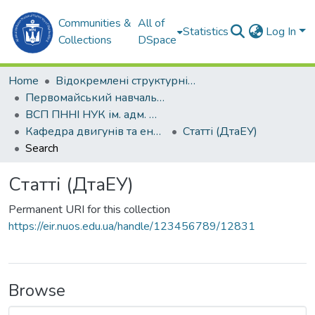
Communities &
All of
Statistics
Log In
Collections
DSpace
Home
Відокремлені структурні підрозділи НУК ім. адм. Макарова
Первомайський навчально-науковий інститут НУК ім. адм. Макарова (ПННІ НУК)
ВСП ПННІ НУК ім. адм. Макарова
Кафедра двигунів та енергетичних установок (ДтаЕУ)
Статті (ДтаЕУ)
Search
Статті (ДтаЕУ)
Permanent URI for this collection
https://eir.nuos.edu.ua/handle/123456789/12831
Browse