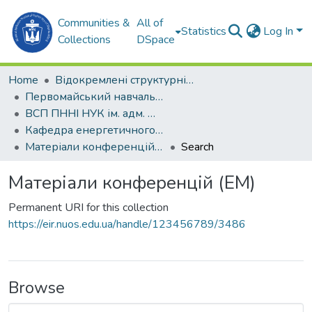
Communities &
All of
Statistics
Log In
Collections
DSpace
Home
Відокремлені структурні підрозділи НУК ім. адм. Макарова
Первомайський навчально-науковий інститут НУК ім. адм. Макарова (ПННІ НУК)
ВСП ПННІ НУК ім. адм. Макарова
Кафедра енергетичного машинобудування (ЕМ)
Матеріали конференцій (ЕМ)
Search
Матеріали конференцій (ЕМ)
Permanent URI for this collection
https://eir.nuos.edu.ua/handle/123456789/3486
Browse