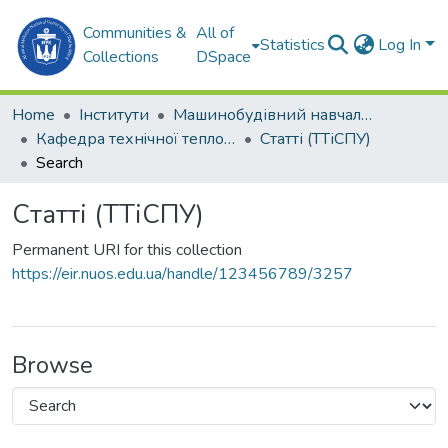
Communities &
All of
Statistics
Log In
Collections
DSpace
Home
Інститути
Машинобудівний навчально-науковий інститут (МННІ)
Кафедра технiчної теплофiзики i суднових паровиробних установок (ТТіСПУ)
Статті (ТТіСПУ)
Search
Статті (ТТіСПУ)
Permanent URI for this collection
https://eir.nuos.edu.ua/handle/123456789/3257
Browse