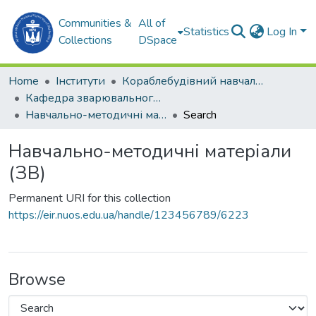
Communities &
All of
Statistics
Log In
Collections
DSpace
Home
Інститути
Кораблебудівний навчально-науковий інститут (КННІ)
Кафедра зварювального виробництва (ЗВ)
Навчально-методичні матеріали (ЗВ)
Search
Навчально-методичні матеріали
(ЗВ)
Permanent URI for this collection
https://eir.nuos.edu.ua/handle/123456789/6223
Browse