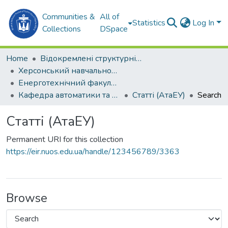
Communities &
All of
Statistics
Log In
Collections
DSpace
Home
Відокремлені структурні підрозділи НУК ім. адм. Макарова
Херсонський навчально-науковий інститут НУК ім. адм. Макарова (ХННІ НУК)
Енерготехнічний факультет
Кафедра автоматики та електроустаткування (АтаЕУ)
Статті (АтаЕУ)
Search
Статті (АтаЕУ)
Permanent URI for this collection
https://eir.nuos.edu.ua/handle/123456789/3363
Browse