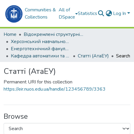
Communities &
All of
Statistics
Log In
Collections
DSpace
Home
Відокремлені структурні підрозділи НУК ім. адм. Макарова
Херсонський навчально-науковий інститут НУК ім. адм. Макарова (ХННІ НУК)
Енерготехнічний факультет
Кафедра автоматики та електроустаткування (АтаЕУ)
Статті (АтаЕУ)
Search
Статті (АтаЕУ)
Permanent URI for this collection
https://eir.nuos.edu.ua/handle/123456789/3363
Browse