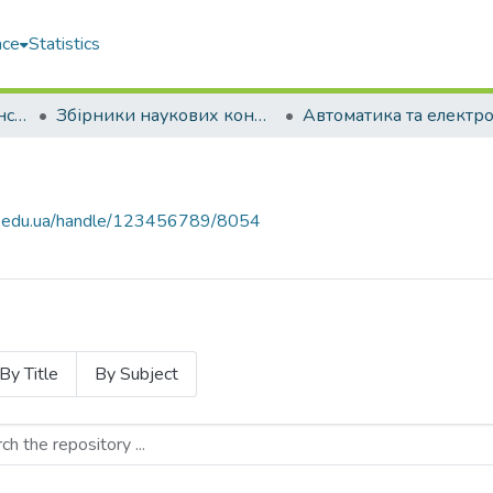
ace
Statistics
Навчально-науковий інститут автоматики та електротехніки (ННІАЕ)
Збірники наукових конференцій (ННІАЕ)
uos.edu.ua/handle/123456789/8054
By Title
By Subject