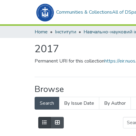
Communities & Collections
All of DSp
Home
Інститути
2017
Permanent URI for this collection
https://eir.n
Browse
Search
By Issue Date
By Author