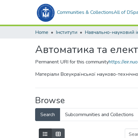
Communities & Collections
All of DSp
Home
Інститути
Автоматика та елек
Permanent URI for this community
https://eir.
Матеріали Всеукраїнської науково-технічної
Browse
Search
Subcommunities and Collections