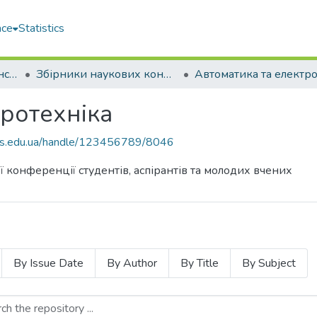
ace
Statistics
Навчально-науковий інститут автоматики та електротехніки (ННІАЕ)
Збірники наукових конференцій (ННІАЕ)
тротехніка
nuos.edu.ua/handle/123456789/8046
 конференції студентів, аспірантів та молодих вчених
By Issue Date
By Author
By Title
By Subject