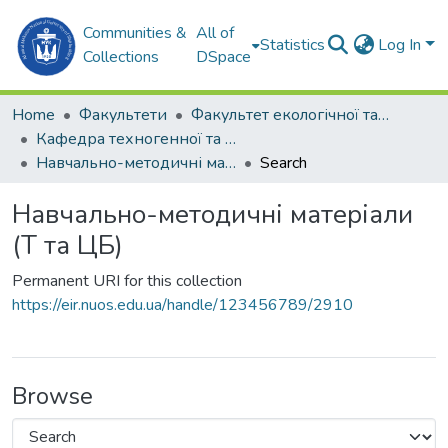
Communities &
All of
Statistics
Log In
Collections
DSpace
Home
Факультети
Факультет екологічної та техногенної безпеки (ФЕТБ)
Кафедра техногенної та цивільної безпеки (Т та ЦБ)
Навчально-методичні матеріали (Т та ЦБ)
Search
Навчально-методичні матеріали
(Т та ЦБ)
Permanent URI for this collection
https://eir.nuos.edu.ua/handle/123456789/2910
Browse