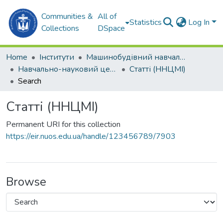
Communities &
All of
Statistics
Log In
Collections
DSpace
Home
Інститути
Машинобудівний навчально-науковий інститут (МННІ)
Навчально-науковий центр морської інфраструктури (ННЦМІ)
Статті (ННЦМІ)
Search
Статті (ННЦМІ)
Permanent URI for this collection
https://eir.nuos.edu.ua/handle/123456789/7903
Browse