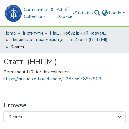
Communities &
All of
Statistics
Log In
Collections
DSpace
Home
Інститути
Машинобудівний навчально-науковий інститут (МННІ)
Навчально-науковий центр морської інфраструктури (ННЦМІ)
Статті (ННЦМІ)
Search
Статті (ННЦМІ)
Permanent URI for this collection
https://eir.nuos.edu.ua/handle/123456789/7903
Browse