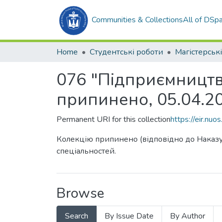
Communities & Collections
All of DSp
Home
Студентські роботи
Магістерськ
076 "Підприємництво
припинено, 05.04.2
Permanent URI for this collection
https://eir.n
Колекцію припинено (відповідно до Наказу
спеціальностей.
Browse
Search
By Issue Date
By Author