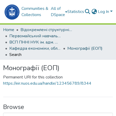
Communities &
All of
Statistics
Log In
Collections
DSpace
Home
Відокремлені структурні підрозділи НУК ім. адм. Макарова
Первомайський навчально-науковий інститут НУК ім. адм. Макарова (ПННІ НУК)
ВСП ПННІ НУК ім. адм. Макарова
Кафедра економіки, обліку і підприємництва (ЕОП)
Монографії (ЕОП)
Search
Монографії (ЕОП)
Permanent URI for this collection
https://eir.nuos.edu.ua/handle/123456789/8344
Browse