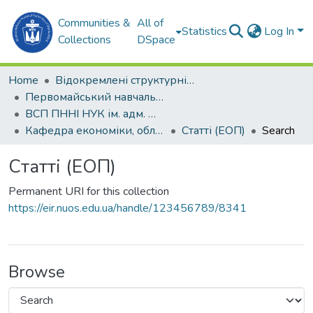
Communities &
All of
Statistics
Log In
Collections
DSpace
Home
Відокремлені структурні підрозділи НУК ім. адм. Макарова
Первомайський навчально-науковий інститут НУК ім. адм. Макарова (ПННІ НУК)
ВСП ПННІ НУК ім. адм. Макарова
Кафедра економіки, обліку і підприємництва (ЕОП)
Статті (ЕОП)
Search
Статті (ЕОП)
Permanent URI for this collection
https://eir.nuos.edu.ua/handle/123456789/8341
Browse