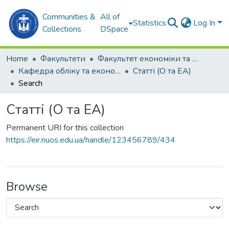
Communities &
All of
Statistics
Log In
Collections
DSpace
Home
Факультети
Факультет економіки та екології моря (ФЕЕМ)
Кафедра обліку та економічного аналізу (О та ЕА)
Статті (О та ЕА)
Search
Статті (О та ЕА)
Permanent URI for this collection
https://eir.nuos.edu.ua/handle/123456789/434
Browse