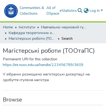
Communities &
All of
Statistics
Log In
Collections
DSpace
Home
Інститути
Навчально-науковий гуманітарний інститут (ННГІ)
Кафедра теоретичних основ олімпійського та професійного спорту (ТООтаПС)
Магістерські роботи (ТООтаПС)
Search
Магістерські роботи (ТООтаПС)
Permanent URI for this collection
https://eir.nuos.edu.ua/handle/123456789/3609
У зібранні розміщено магістерські дисертації на
здобуття ступеня магістра
Browse