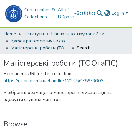
Communities &
All of
Statistics
Log In
Collections
DSpace
Home
Інститути
Навчально-науковий гуманітарний інститут (ННГІ)
Кафедра теоретичних основ олімпійського та професійного спорту (ТООтаПС)
Магістерські роботи (ТООтаПС)
Search
Магістерські роботи (ТООтаПС)
Permanent URI for this collection
https://eir.nuos.edu.ua/handle/123456789/3609
У зібранні розміщено магістерські дисертації на
здобуття ступеня магістра
Browse