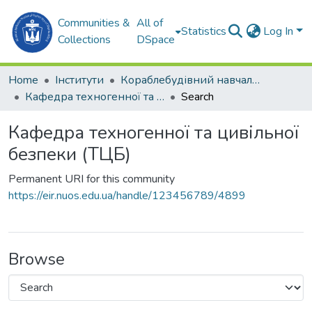
Communities &
All of
Statistics
Log In
Collections
DSpace
Home
Інститути
Кораблебудівний навчально-науковий інститут (КННІ)
Кафедра техногенної та цивільної безпеки (ТЦБ)
Search
Кафедра техногенної та цивільної
безпеки (ТЦБ)
Permanent URI for this community
https://eir.nuos.edu.ua/handle/123456789/4899
Browse