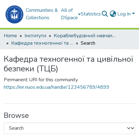
Communities &
All of
Statistics
Log In
Collections
DSpace
Home
Інститути
Кораблебудівний навчально-науковий інститут (КННІ)
Кафедра техногенної та цивільної безпеки (ТЦБ)
Search
Кафедра техногенної та цивільної
безпеки (ТЦБ)
Permanent URI for this community
https://eir.nuos.edu.ua/handle/123456789/4899
Browse