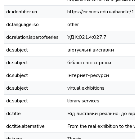
dc.identifier.uri
https://eir.nuos.edu.ua/handle
dc.language.iso
other
dc.relation.ispartofseries
УДК;021.4:027.7
dc.subject
віртуальні виставки
dc.subject
бібліотечні сервіси
dc.subject
Інтернет-ресурси
dc.subject
virtual exhibitions
dc.subject
library services
dc.title
Від виставки реальної до вірту
dc.title.alternative
From the real exhibition to the virt