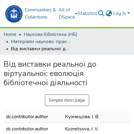
Communities &
All of
Statistics
Log In
Collections
DSpace
Home
Наукова бібліотека (НБ)
Матеріали науково-практичних заходів (НБ)
Від виставки реальної до віртуальної: еволюція бібліотечної діяльності
Від виставки реальної до
віртуальної: еволюція
бібліотечної діяльності
Simple item page
dc.contributor.author
Кузнецова, І. В.
dc.contributor.author
Kuznetsova, I. V.