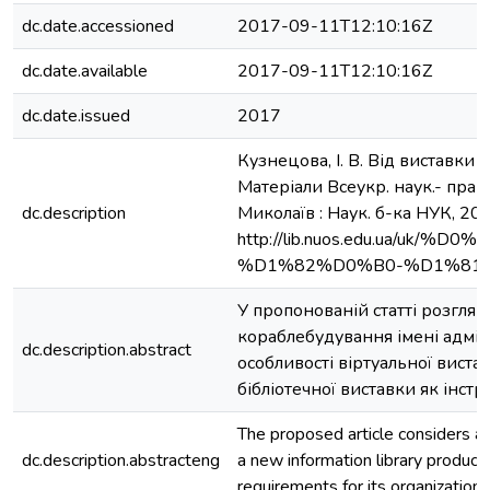
dc.date.accessioned
2017-09-11T12:10:16Z
dc.date.available
2017-09-11T12:10:16Z
dc.date.issued
2017
Кузнецова, І. В. Від виставки 
Матеріали Всеукр. наук.- прак
dc.description
Миколаїв : Наук. б-ка НУК, 201
http://lib.nuos.edu.u
%D1%82%D0%B0-%D1%81
У пропонованій статті розгля
кораблебудування імені адмір
dc.description.abstract
особливості віртуальної виста
бібліотечної виставки як інс
The proposed article considers an 
dc.description.abstracteng
a new information library product.
requirements for its organization 