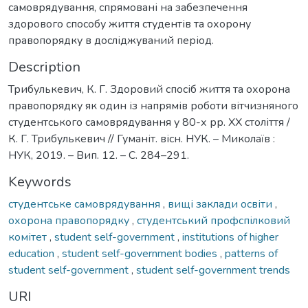
самоврядування, спрямовані на забезпечення
здорового способу життя студентів та охорону
правопорядку в досліджуваний період.
Description
Трибулькевич, К. Г. Здоровий спосіб життя та охорона
правопорядку як один із напрямів роботи вітчизняного
студентського самоврядування у 80-х рр. XX століття /
К. Г. Трибулькевич // Гуманіт. вісн. НУК. – Миколаїв :
НУК, 2019. – Вип. 12. – С. 284–291.
Keywords
студентське самоврядування
,
вищі заклади освіти
,
охорона правопорядку
,
студентський профспілковий
комітет
,
student self-government
,
institutions of higher
education
,
student self-government bodies
,
patterns of
student self-government
,
student self-government trends
URI