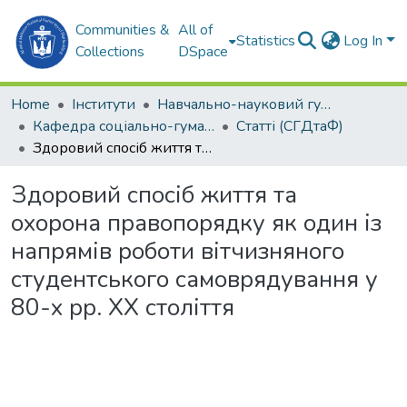
Communities &
All of
Statistics
Log In
Collections
DSpace
Home
Інститути
Навчально-науковий гуманітарний інститут (ННГІ)
Кафедра соціально-гуманітарних дисциплін та філософії (СГДтаФ)
Статті (СГДтаФ)
Здоровий спосіб життя та охорона правопорядку як один із напрямів роботи вітчизняного студентського самоврядування у 80-х рр. XX століття
Здоровий спосіб життя та
охорона правопорядку як один із
напрямів роботи вітчизняного
студентського самоврядування у
80-х рр. XX століття