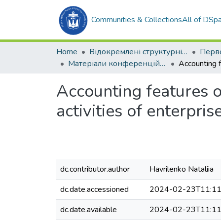
Communities & Collections
All of DSp
Home
Відокремлені структурні підрозділи НУК ім. адм. Макарова
Матеріали конференцій (ОЕА)
Accounting features of
activities of enterpris
dc.contributor.author
Havrilenko Nataliia
dc.date.accessioned
2024-02-23T11:11
dc.date.available
2024-02-23T11:11