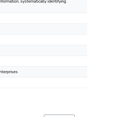
nformation, systematically identifying
enterprises