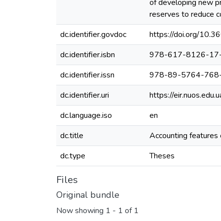
of developing new pro
reserves to reduce co
dc.identifier.govdoc
https://doi.org/10.
dc.identifier.isbn
978-617-8126-17
dc.identifier.issn
978-89-5764-768
dc.identifier.uri
https://eir.nuos.ed
dc.language.iso
en
dc.title
Accounting features o
dc.type
Theses
Files
Original bundle
Now showing
1 - 1 of 1