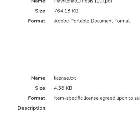
Name:
Havrilenko_Thesis (10).pdf
Size:
764.18 KB
Format:
Adobe Portable Document Format
Name:
license.txt
Size:
4.38 KB
Format:
Item-specific license agreed upon to s
Description: