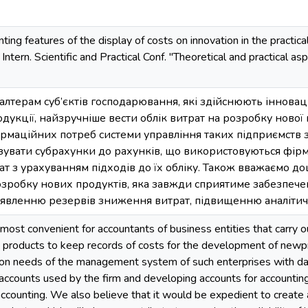
ing features of the display of costs on innovation in the practical 
Intern. Scientific and Practical Conf. "Theoretical and practical as
лтерам суб’єктів господарювання, які здійснюють інноваці
дукції, найзручніше вести облік витрат на розробку нової
рмаційних потреб системи управління таких підприємств з
зувати субрахунки до рахунків, що використовуються фірм
ат з урахуванням підходів до їх обліку. Також вважаємо д
озробку нових продуктів, яка завжди сприятиме забезпече
явленню резервів зниження витрат, підвищенню аналітично
 most convenient for accountants of business entities that carry o
products to keep records of costs for the development of newpr
ion needs of the management system of such enterprises with dat
accounts used by the firm and developing accounts for accounting 
accounting. We also believe that it would be expedient to create 