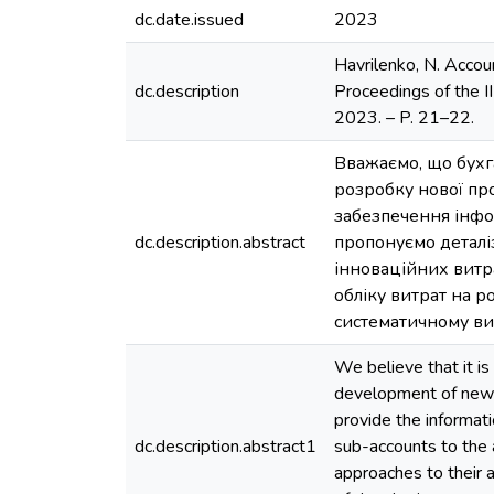
dc.date.issued
2023
Havrilenko, N. Account
dc.description
Proceedings of the II 
2023. – P. 21–22.
Вважаємо, що бухга
розробку нової про
забезпечення інфо
dc.description.abstract
пропонуємо деталі
інноваційних витр
обліку витрат на р
систематичному ви
We believe that it is
development of new 
provide the informat
dc.description.abstract1
sub-accounts to the 
approaches to their 