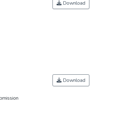
Download
Download
ubmission