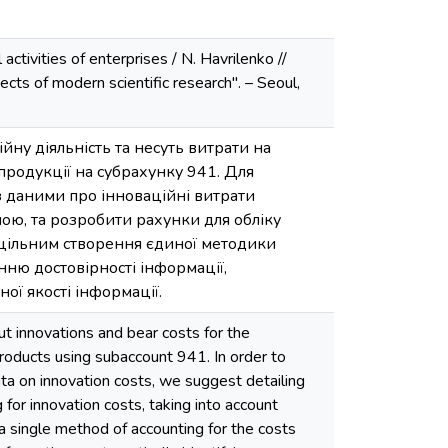
activities of enterprises / N. Havrilenko //
pects of modern scientific research". – Seoul,
йну діяльність та несуть витрати на
 продукції на субрахунку 941. Для
 даними про інноваційні витрати
ою, та розробити рахунки для обліку
оцільним створення єдиної методики
нню достовірності інформації,
ї якості інформації.
ut innovations and bear costs for the
oducts using subaccount 941. In order to
a on innovation costs, we suggest detailing
for innovation costs, taking into account
a single method of accounting for the costs