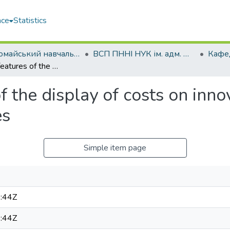
ace
Statistics
Первомайський навчально-науковий інститут НУК ім. адм. Макарова (ПННІ НУК)
ВСП ПННІ НУК ім. адм. Макарова
Accounting features of the display of costs on innovation in the practical activities of enterprises
 the display of costs on innov
es
Simple item page
:44Z
:44Z