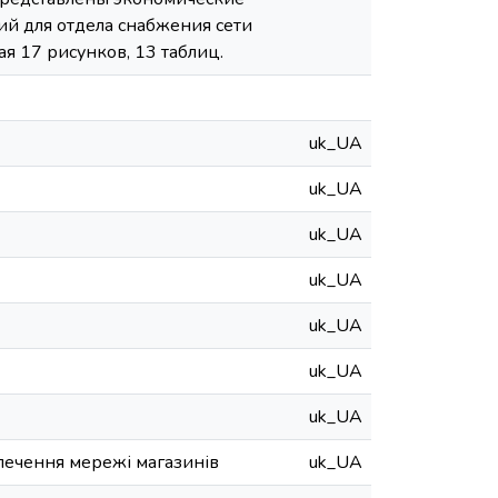
ий для отдела снабжения сети
ая 17 рисунков, 13 таблиц.
uk_UA
uk_UA
uk_UA
uk_UA
uk_UA
uk_UA
uk_UA
зпечення мережі магазинів
uk_UA