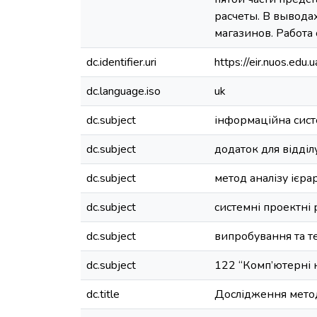
расчеты. В вывода
магазинов. Работа 
dc.identifier.uri
https://eir.nuos.ed
dc.language.iso
uk
dc.subject
інформаційна сист
dc.subject
додаток для відділ
dc.subject
метод аналізу ієрар
dc.subject
системні проектні
dc.subject
випробування та т
dc.subject
122 “Комп’ютерні 
dc.title
Дослідження метод