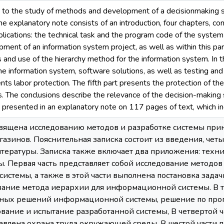
d to the study of methods and development of a decisionmaking 
e explanatory note consists of an introduction, four chapters, conc
lications: the technical task and the program code of the system 
ent of an information system project, as well as within this part
 and use of the hierarchy method for the information system. In t
the information system, software solutions, as well as testing an
nts labor protection. The fifth part presents the protection of th
. The conclusions describe the relevance of the decision-making s
 presented in an explanatory note on 117 pages of text, which in
вящена исследованию методов и разработке системы при
азинов. Пояснительная записка состоит из введения, четы
тературы. Записка также включает два приложения: техн
ы. Первая часть представляет собой исследование методов
стемы, а также в этой части выполнена постановка задач
вание метода иерархии для информационной системы. В т
тных решений информационной системы, решение по прог
вание и испытание разработанной системы, В четвертой ча
тавлена охрана труда окружающей среды. В шестой части