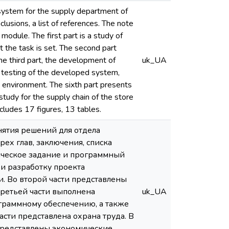
system for the supply department of
lusions, a list of references. The note
module. The first part is a study of
 the task is set. The second part
he third part, the development of
uk_UA
d testing of the developed system,
e environment. The sixth part presents
tudy for the supply chain of the store
cludes 17 figures, 13 tables.
нятия решений для отдела
рех глав, заключения, списка
ическое задание и программный
 и разработку проекта
и. Во второй части представлены
ретьей части выполнена
uk_UA
раммному обеспечению, а также
сти представлена охрана труда. В
 представлены экономические