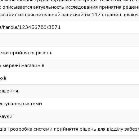
х описывается актуальность исследования принятия решен
состоит из пояснительной запиской на 117 страниц, включ
u.ua/handle/123456789/3571
еми прийняття рішень
у мережі магазинів
хії
 рішення
естування системи
науки“
ів і розробка системи прийняття рішень для відділу забе