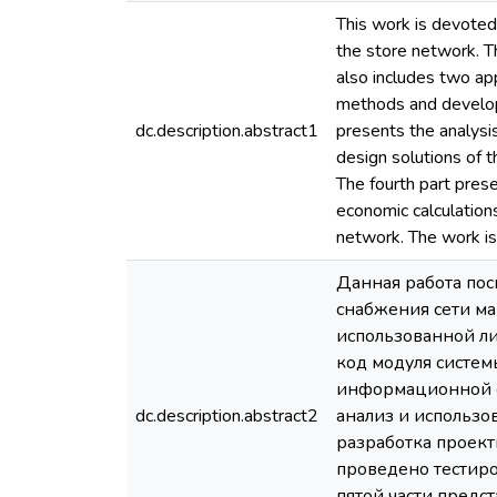
This work is devote
the store network. Th
also includes two app
methods and developm
dc.description.abstract1
presents the analysis
design solutions of 
The fourth part prese
economic calculations
network. The work is
Данная работа пос
снабжения сети маг
использованной ли
код модуля систем
информационной си
dc.description.abstract2
анализ и использо
разработка проек
проведено тестиро
пятой части предс