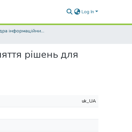
Log In
Кафедра інформаційних технологій та фізико-математичних дисциплін (ІТтаФМД)
яття рішень для
uk_UA