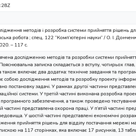
:28Z
слідження методів і розробка системи прийняття рішень д
рська робота ; спец. 122 “Комп’ютерні науки“ / О. І. Донченко
20. – 117 с.
ячена дослідженню методів та розробки системи прийняття
Пояснювальна записка складається з вступу, чотирьох глав,
ка також включає два додатка: технічне завдання та прог
яє собою дослідження методів та розробку проекту інформа
ано постановку задачі. У рамках другої частини представле
маційної системи. У третій частині виконана розробка про
з програмного забезпечення, а також проведено тестуванн
ій частині представлена охорона праці. У п’ятій частині пр
едовища. У шостій частині представлені економічні розрах
дження прийняття рішень для відділу постачання мережі м
искою на 117 сторінках, яка включає 17 рисунків, 13 табл