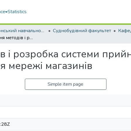
ace
Statistics
Херсонський навчально-науковий інститут НУК ім. адм. Макарова (ХННІ НУК)
Суднобудівний факультет
Дослідження методів і розробка системи прийняття рішень для відділу забезпечення мережі магазинів
в і розробка системи прийн
я мережі магазинів
Simple item page
:28Z