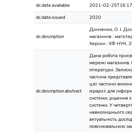
dc.date.available
2021-02-25T16:17
dc.date.issued
2020
Донченко, О. І. До
dc.description
магазинів : магісте
Херсон : ХФ НУК, 20
Дана робота присв
мережі магазинів. 
літератури. Запис
частина представл
цієї частини викон
dc.description.abstract
ієрархії для інфор
системи, рішення 
системи, У четверт
навколишнього сер
актуальність дослі
пояснювальною зап