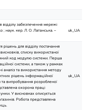
ля відділу забезпечення мережі
 ; наук. кер. Л. О. Латанська. –
uk_UA
 рішень для відділу постачання
 висновків, списку використаної
рамний код модулю системи. Перша
ційної системи, а також у рамках
ні аналіз та використання методу
ектних рішень інформаційної
uk_UA
я та випробування розробленої
едставлена охорона праці
унки. У висновках описується
агазинів. Робота представлена
иць.