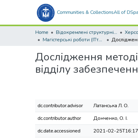
Communities & Collections
All of DSp
Home
Відокремлені структурні підрозділи НУК ім. адм. Макарова
Магістерські роботи (ІТтаФМД)
Дослідження методі
відділу забезпеченн
dc.contributor.advisor
Латанська Л. О.
dc.contributor.author
Донченко, О. І.
dc.date.accessioned
2021-02-25T16:17