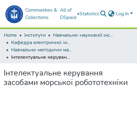
Communities &
All of
Statistics
Log In
Collections
DSpace
Home
Інститути
Навчально-науковий інститут автоматики та електротехніки (ННІАЕ)
Кафедра електричної інженерії суднових та роботизованих комплексів (ЕІС та РК)
Навчально-методичні матеріали (ЕІС та РК)
Інтелектуальне керування засобами морської робототехніки
Інтелектуальне керування
засобами морської робототехніки