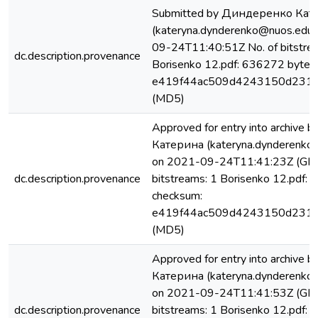
Submitted by Диндеренко Кат
(kateryna.dynderenko@nuos.edu.
09-24T11:40:51Z No. of bitstre
dc.description.provenance
Borisenko 12.pdf: 636272 bytes,
e419f44ac509d4243150d231
(MD5)
Approved for entry into archiv
Катерина (kateryna.dynderenko
on 2021-09-24T11:41:23Z (GMT
dc.description.provenance
bitstreams: 1 Borisenko 12.pdf:
checksum:
e419f44ac509d4243150d231
(MD5)
Approved for entry into archiv
Катерина (kateryna.dynderenko
on 2021-09-24T11:41:53Z (GMT
dc.description.provenance
bitstreams: 1 Borisenko 12.pdf: