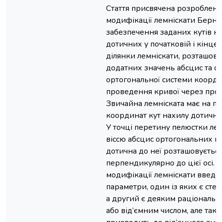
Стаття присвячена розроблен
модифікації лемніскати Берну
забезпечення заданих кутів н
дотичних у початковій і кінцев
ділянки лемніскати, розташова
додатних значень абсцис та о
ортогональної системи коорди
проведення кривої через пром
Звичайна лемніската має на по
координат кут нахилу дотичної
У точці перетину пелюстки лем
віссю абсцис ортогональних 
дотична до неї розташовуєтьс
перпендикулярно до цієї осі. 
модифікації лемніскати введе
параметри, один із яких є сте
а другий є деяким раціональ
або від’ємним числом, але так