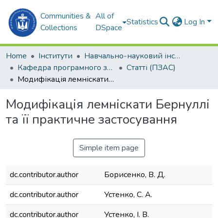
Communities &
All of
Statistics
Log In
Collections
DSpace
Home
Інститути
Навчально-науковий інститут комп'ютерних наук та управління проектами (ННІКНУП)
Кафедра програмного забезпечення автоматизованих систем (ПЗАС)
Статті (ПЗАС)
Модифікація лемніскати Бернуллі та її практичне застосування
Модифікація лемніскати Бернуллі
та її практичне застосування
Simple item page
dc.contributor.author
Борисенко, В. Д.
dc.contributor.author
Устенко, С. А.
dc.contributor.author
Устенко, І. В.