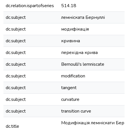
dc.relation.ispartofseries
514.18
dc.subject
лемніската Бернуллі
dc.subject
модифікація
dc.subject
кривина
dc.subject
перехідна крива
dc.subject
Bernoulli's lemniscate
dc.subject
modification
dc.subject
tangent
dc.subject
curvature
dc.subject
transition curve
Модифікація лемніскати Бернул
dc.title