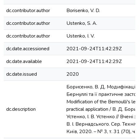
dc.contributor.author
Borisenko, V. D.
dc.contributor.author
Ustenko, S. A.
dc.contributor.author
Ustenko, I. V.
dc.date.accessioned
2021-09-24T11:42:29Z
dc.date.available
2021-09-24T11:42:29Z
dc.date.issued
2020
Борисенко, В. Д. Модифікація
Бернуллі та її практичне засто
Modification of the Bernoulli's le
dc.description
practical application / В. Д. Бори
Устенко, І. В. Устенко // Вчені 
В. І. Вернадського. Сер. Технічн
Київ, 2020. – № 3, т. 31 (70), ч. 1