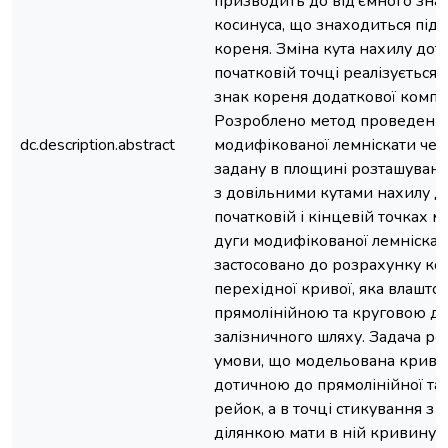
призводить до від’ємного зна
косинуса, що знаходиться під
кореня. Зміна кута нахилу дот
початковій точці реалізується
знак кореня додаткової компо
Розроблено метод проведенн
dc.description.abstract
модифікованої лемніскати чере
задану в площині розташуванн
з довільними кутами нахилу д
початковій і кінцевій точках 
дуги модифікованої лемніскат
застосовано до розрахунку к
перехідної кривої, яка влашто
прямолінійною та круговою д
залізничного шляху. Задача роз
умови, що модельована крива
дотичною до прямолінійної та 
рейок, а в точці стикування з
ділянкою мати в ній кривину, 