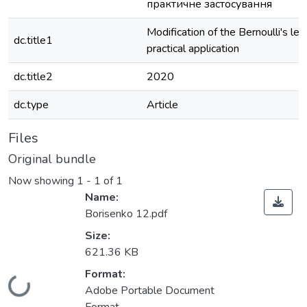
практичне застосування
Modification of the Bernoulli's le
dc.title1
practical application
dc.title2
2020
dc.type
Article
Files
Original bundle
Now showing
1 - 1 of 1
Name:
Borisenko 12.pdf
Size:
621.36 KB
Format:
oading...
Adobe Portable Document