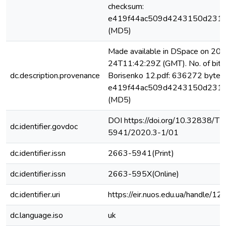
checksum:
e419f44ac509d4243150d231
(MD5)
Made available in DSpace on 20
24T11:42:29Z (GMT). No. of bits
dc.description.provenance
Borisenko 12.pdf: 636272 bytes,
e419f44ac509d4243150d231
(MD5)
DOI https://doi.org/10.32838/
dc.identifier.govdoc
5941/2020.3-1/01
dc.identifier.issn
2663-5941(Print)
dc.identifier.issn
2663-595X(Online)
dc.identifier.uri
https://eir.nuos.edu.ua/handle
dc.language.iso
uk