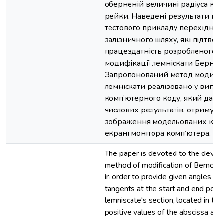
оберненій величині радіуса ко
рейки. Наведені результати 
тестового прикладу перехідно
залізничного шляху, які підтв
працездатність розробленого
модифікації лемніскати Бернул
Запропонований метод модифі
лемніскати реалізовано у вигл
комп’ютерного коду, який дає 
числових результатів, отримув
зображення модельованих кр
екрані монітора комп’ютера.
The paper is devoted to the deve
method of modification of Bernoul
in order to provide given angles o
tangents at the start and end poin
lemniscate's section, located in th
positive values of the abscissa an