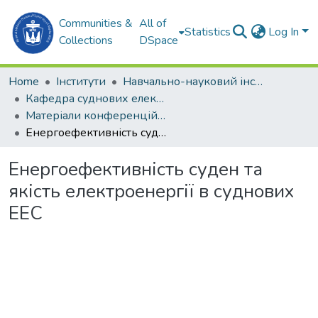
Communities &
All of
Statistics
Log In
Collections
DSpace
Home
Інститути
Навчально-науковий інститут автоматики та електротехніки (ННІАЕ)
Кафедра суднових електроенергетичних систем (СЕЕС)
Матеріали конференцій (СЕЕС)
Енергоефективність cуден та якість електроенергії в суднових ЕЕС
Енергоефективність cуден та
якість електроенергії в суднових
ЕЕС