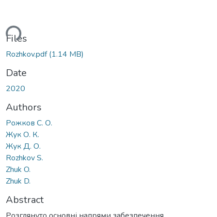
ding...
Files
Rozhkov.pdf
(1.14 MB)
Date
2020
Authors
Рожков С. О.
Жук О. К.
Жук Д. О.
Rozhkov S.
Zhuk O.
Zhuk D.
Abstract
Розглянуто основні напрями забезпечення