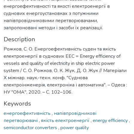
енергоефективності та якості електроенергії в
суднових енергоустановках з потужними
напівпровідниковими перетворювачами,
запропоновані методи і засоби їх реалізації.
Description
Рожков, С. О. Енергоефективність cуден та якість
електроенергії в суднових ЕЕС = Energy efficiency of
vessels and quality of electricity in ship electric power
system / С. О. Рожков, О. К. Жук, Д. О. Жук // Матеріали
Х міжнар. наук.-техн. конф. "Суднова
електроінженерія, електроніка і автоматика". – Одеса :
НУ "ОМА", 2020. – С. 102–106.
Keywords
енергоефективність
,
напівпровідникові
перетворювачі
,
якість електроенергії
,
energy efficiency
,
semiconductor converters
,
power quality