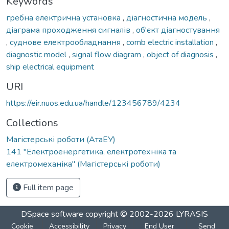
Keywords
гребна електрична установка
,
діагностична модель
,
діаграма проходження сигналів
,
об'єкт діагностування
,
суднове електрообладнання
,
comb electric installation
,
diagnostic model
,
signal flow diagram
,
object of diagnosis
,
ship electrical equipment
URI
https://eir.nuos.edu.ua/handle/123456789/4234
Collections
Магістерські роботи (АтаЕУ)
141 "Електроенергетика, електротехніка та
електромеханіка" (Магістерські роботи)
Full item page
DSpace software
copyright © 2002-2026
LYRASIS
Cookie
Accessibility
Privacy
End User
Send