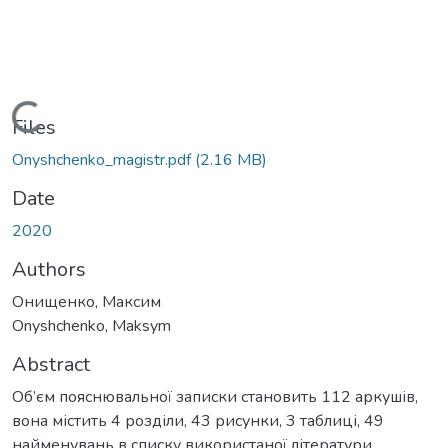
Loading...
Files
Onyshchenko_magistr.pdf
(2.16 MB)
Date
2020
Authors
Онищенко, Максим
Onyshchenko, Maksym
Abstract
Об’єм пояснювальної записки становить 112 аркушів,
вона містить 4 розділи, 43 рисунки, 3 таблиці, 49
найменувань в списку використаної літератури.