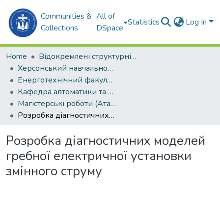
Communities &
All of
Statistics
Log In
Collections
DSpace
Home
Відокремлені структурні підрозділи НУК ім. адм. Макарова
Херсонський навчально-науковий інститут НУК ім. адм. Макарова (ХННІ НУК)
Енерготехнічний факультет
Кафедра автоматики та електроустаткування (АтаЕУ)
Магістерські роботи (АтаЕУ)
Розробка діагностичних моделей гребної електричної установки змінного струму
Розробка діагностичних моделей
гребної електричної установки
змінного струму