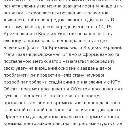
поняття злочину не можна вважати повним, якщо цим
поняттям не охоплюється незакінчена злочинна
діяльність, тобто попередня злочинна діяльність. В
чинному законодавстві передбачені (статті 14, 15
Кримінального Кодексу України) незавершеність
злочину та кримінальна відповідальність за цю
діяльність (стаття 16 Кримінального Кодексу України).
Мета і задачі дослідження. Згідно із сформованою та
поставленою метою, автор намагається зосередити
свою увагу на вирішенні основних завдань даної
проблематики: провести аналіз стану наукової
розробки проблеми стадій вчиннення злочину в КПУ.
Об’єкт і предмет дослідження. Об’єктом дослідження є
суспільні відносини, що виникають в процесі
притягнення особи до кримінальної відповідальності
на кожній із стадій попередньої злочинної діяльності.
Предметом дослідження виступають норми чинного
кримінального законодавства, які регламентують стадії