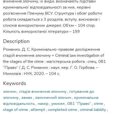
вчинення злочину, їх види, визначають підстави
кримінальної відповідальності за них, керівні
роз’яснення Пленуму ВСУ. Структура і обсяг роботи:
робота складається з 3 розділів, вступу, висновків і
списків використаних джерел. Об’єм – 104 стор.
Кількість використаної літератури – 199
Description
Романко, Д. С. Кримінально-правове дослідження
стадій вчинення злочину = Criminal law investigation of
the stages of the crime : магістерська робота ; спец. 081
“Право“ / Д. С. Романко ; наук. кер. Г. О. Горбова. –
Миколаїв : НУК, 2020. – 104 с.
Keywords
злочин
,
стадія вчинення злочину
,
готування до
злочину
,
замах
,
закінчений злочин
,
кримінальна
відповідальність
,
намір
,
умисел
,
081 “Право“
,
crime
,
stage of crime
,
attempt
,
completed crime
,
criminal liability
,