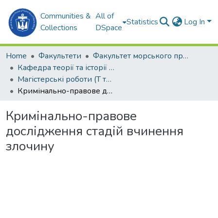
Communities &
All of
Statistics
Log In
Collections
DSpace
Home
Факультети
Факультет морського права (ФМП)
Кафедра теорії та історії держави та права (Т та ІДП)
Магістерські роботи (Т та ІДП)
Кримінально-правове дослідження стадій вчинення злочину
Кримінально-правове
дослідження стадій вчинення
злочину