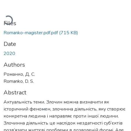
Loading...
Files
Romanko-magister.pdf.pdf
(715 KB)
Date
2020
Authors
Романко, Д. С.
Romanko, D. S.
Abstract
Актуальність теми. Злочин можна визначити як
історичний феномен, злочинна діяльність, яку створює
конкретна людина і направляє проти іншої людини.
Злочинна діяльність це наслідок нездатності суб’єктів
розв’язати життєві проблеми в дозволеній формі. Але,