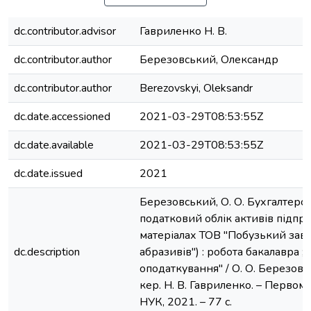
dc.contributor.advisor
Гавриленко Н. В.
dc.contributor.author
Березовський, Олександр
dc.contributor.author
Berezovskyi, Oleksandr
dc.date.accessioned
2021-03-29T08:53:55Z
dc.date.available
2021-03-29T08:53:55Z
dc.date.issued
2021
Березовський, О. О. Бухгалтерсь
податковий облік активів підпри
матеріалах ТОВ "Побузький зав
dc.description
абразивів") : робота бакалавра ; 
оподаткування" / О. О. Березовсь
кер. Н. В. Гавриленко. – Первом
НУК, 2021. – 77 с.