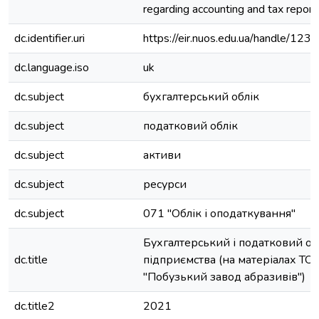
regarding accounting and tax report
dc.identifier.uri
https://eir.nuos.edu.ua/handle/1
dc.language.iso
uk
dc.subject
бухгалтерський облік
dc.subject
податковий облік
dc.subject
активи
dc.subject
ресурси
dc.subject
071 "Облік і оподаткування"
Бухгалтерський і податковий об
dc.title
підприємства (на матеріалах ТО
"Побузький завод абразивів")
dc.title2
2021