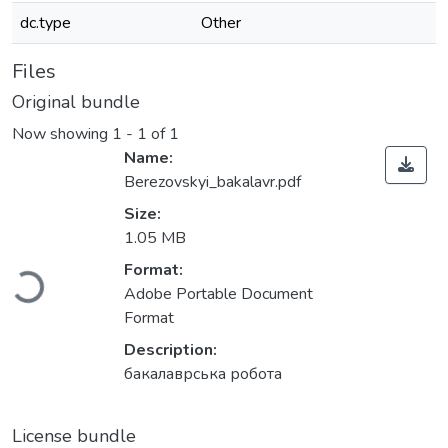
dc.type
Other
Files
Original bundle
Now showing
1 - 1 of 1
Name:
Berezovskyi_bakalavr.pdf
Size:
1.05 MB
Loading...
Format:
Adobe Portable Document
Format
Description:
бакалаврська робота
License bundle