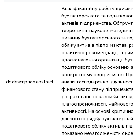
Кваліфікаційну роботу присвяч
бухгалтерського та податкового 
активів підприємства. Обґрунто
теоретичні, науково-методичні 
питання бухгалтерського та под
обліку активів підприємства, ро
практичні рекомендації, спрямо
вдосконалення організації бухга
податкового обліку основних за
конкретному підприємстві. Про
dc.description.abstract
аналіз господарської діяльності і
фінансового стану підприємства
розраховано показники ліквідно
платоспроможності, майнового ст
активності. На основі критичног
діючого порядку бухгалтерськог
податкового обліку активів під
показано неузгодженість окре