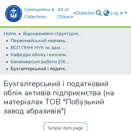
Communities &
All of
Statistics
Log In
Collections
DSpace
Home
Відокремлені структурні підрозділи НУК ім. адм. Макарова
Первомайський навчально-науковий інститут НУК ім. адм. Макарова (ПННІ НУК)
ВСП ПННІ НУК ім. адм. Макарова
Кафедра обліку і економічного аналізу (ОЕА)
Бакалаврські роботи (ОЕА)
Бухгалтерський і податковий облік активів підприємства (на матеріалах ТОВ "Побузький завод абразивів")
Бухгалтерський і податковий
облік активів підприємства (на
матеріалах ТОВ "Побузький
завод абразивів")
Simple item page