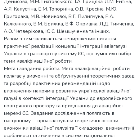
Денисова, М.М. Гнатовського, І.А. Грицяка, Л.М. Ентіна,
А.Я. Капустіна, Б.М. Топорніна, О.В. Кресіна, М.Ю.
Григорака, М.В. Новикової, В.Г. Пилипчука, Р.А.
Калюжного, В.М. Брижка, В.Ф. Опришка, Л.Д. Тимченка,
А.О. Четверікова, Ю.С. Шемшученка та інших.
Разом з тим залишається невирішеним питання
практичної реалізації концепції інтеграції авіагалузі
України в транспортну систему ЄС, що зумовило вибір
теми кваліфікаційної роботи.
Мета і завдання роботи. Мета кваліфікаційної роботи
полягає у вивченні та обґрунтуванні теоретичних засад
та розробці практичних рекомендацій щодо
визначення напрямів розвитку української авіаційної
галузі в контексті інтеграції України до європейського
повітряного простору та приєднання до авіаційної
мережі ЄС. Завдання дослідження полягають в
наступному: − проаналізувати теоретичні основи
економіки авіаційної галузі та її складових; визначити її
особливості та значення в системі національної