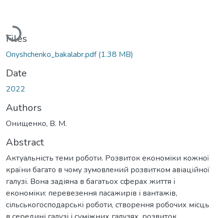
Loading...
Files
Onyshchenko_bakalabr.pdf
(1.38 MB)
Date
2022
Authors
Онищенко, В. М.
Abstract
Актуальність теми роботи. Розвиток економіки кожної
країни багато в чому зумовлений розвитком авіаційної
галузі. Вона задіяна в багатьох сферах життя і
економіки: перевезення пасажирів і вантажів,
сільськогосподарські роботи, створення робочих місць
в середині галузі і суміжних галузях, розвиток