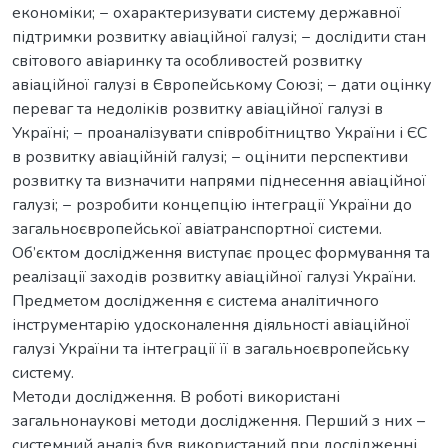
економіки; − охарактеризувати систему державної
підтримки розвитку авіаційної галузі; − дослідити стан
світового авіаринку та особливостей розвитку
авіаційної галузі в Європейському Союзі; − дати оцінку
переваг та недоліків розвитку авіаційної галузі в
Україні; − проаналізувати співробітництво України і ЄС
в розвитку авіаційній галузі; − оцінити перспективи
розвитку та визначити напрями піднесення авіаційної
галузі; − розробити концепцію інтеграції України до
загальноєвропейської авіатранспортної системи.
Об’єктом дослідження виступає процес формування та
реалізації заходів розвитку авіаційної галузі України.
Предметом дослідження є система аналітичного
інструментарію удосконалення діяльності авіаційної
галузі України та інтеграції її в загальноєвропейську
систему.
Методи дослідження. В роботі використані
загальнонаукові методи дослідження. Перший з них –
системний аналіз був використаний при дослідженні