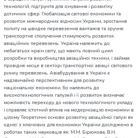
технологій, підґрунтя для існування і розвитку
дотичних сфер. Глобалізація світової економіки та
розвиток міжнародних відносин України, зростання
попиту на швидке перевезення вантажів та зручне
транспортне сполучення стимулюють розвиток
авіаційних перевезень. Україна належить до
небагатьох країн світу, що мають повний цикл
розробки та виробництва авіаційної техніки, і займає
провідне місце в секторі транспортної авіації світового
ринку перевезень. Авіабудування в Україні є
надзвичайно перспективним для розвитку
національної економіки, бо належить до
високотехнологічних галузей і її розвиток визначає
можливість переходу до нового технологічного укладу
і справляє істотний вплив на модернізацію економіки в
цілому Теоретичні основи розвитку авіаційної галузі як
однієї з ключових для економіки України досліджено в
роботах таких науковців як: М.М. Бірюкова, В.Н.