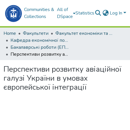
Communities &
All of
Statistics
Log In
Collections
DSpace
Home
Факультети
Факультет економіки та екології моря (ФЕЕМ)
Кафедра економічної політики та безпеки (ЕП та Б)
Бакалаврські роботи (ЕП та Б)
Перспективи розвитку авіаційної галузі України в умовах європейської інтеграції
Перспективи розвитку авіаційної
галузі України в умовах
європейської інтеграції