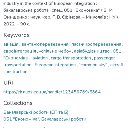
industry in the context of European integration :
бакалаврська робота ; спец. 051 "Економіка" / В. М.
Онищенко ; наук. кер. Г. В. Єфімова. – Миколаїв : НУК,
2022. – 90 с.
Keywords
авіація
,
вантажоперевезення
,
пасажироперевезення
,
євроінтеграція
,
«спільне небо»
,
авіабудівництво
,
051
"Економіка"
,
aviation
,
cargo transportation
,
passenger
transportation
,
European integration
,
"common sky"
,
aircraft
construction
URI
https://eir.nuos.edu.ua/handle/123456789/5864
Collections
Бакалаврські роботи (ЕП та Б)
051 "Економіка". Бакалаврські роботи