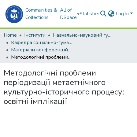
Communities &
All of
Statistics
Log In
Collections
DSpace
Home
Інститути
Навчально-науковий гуманітарний інститут (ННГІ)
Кафедра соціально-гуманітарних дисциплін та філософії (СГДтаФ)
Матеріали конференцій (СГДтаФ)
Методологічні проблеми періодизації метаетнічного культурно-історичного процесу: освітні імплікації
Методологічні проблеми
періодизації метаетнічного
культурно-історичного процесу:
освітні імплікації