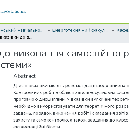
ace
Statistics
Херсонський навчально-науковий інститут НУК ім. адм. Макарова (ХННІ НУК)
Енерготехнічний факультет
Методичні вказівки до виконання самостійної роботи з дисципліни «Загальносуднові системи»
до виконання самостійної 
истеми»
Abstract
Дійсні вказівки містять рекомендації щодо виконан
контрольних робіт в області загальносуднових сист
програмою дисципліни. У вказівки включені теоретич
необхідно використовувати для теоретичного розра
завдань, порядок виконання робіт і складання звітів
захисту та самоконтролю, а також завдання до курсо
екзаменаційні білети.