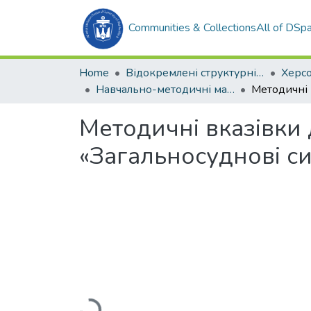
Communities & Collections
All of DSp
Home
Відокремлені структурні підрозділи НУК ім. адм. Макарова
Навчально-методичні матеріали (СМтаЕ)
Методичні вказівки 
«Загальносуднові с
Loading...