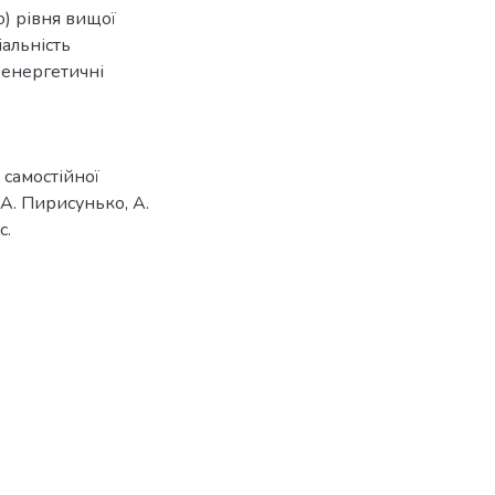
) рівня вищої
іальність
 енергетичні
 самостійної
 А. Пирисунько, А.
с.