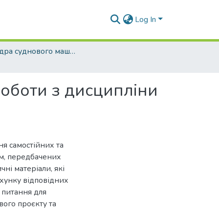
Log In
Кафедра суднового машинобудування та енергетики (СМтаЕ)
роботи з дисципліни
ня самостійних та
ем, передбачених
ні матеріали, які
хунку відповідних
, питання для
вого проєкту та