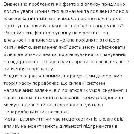
Вивченню проблематики факторів впливу приділено
досить уваги. Вони чітко визначені та поділені згідно з
класифікаційними ознаками. Однак, що нам відомо
про ступінь впливу кожного і про їхню рандомність?
Рандомність факторів упливу на ефективність
діяльності підприємства можна порівняти з їхньою
хаотичністю, виявлення якої дасть змогу здійснювати
більш детальний аналіз, прогнозування та планування
на підприємстві. Це дозволить зробити більш детальне
вивчення теорії хаосу.
Згідно з опрацьованими літературними джерелами
теорія хаосу передбачає, що складні системи
надзвичайно залежні від початкових умов існування, і
навіть незначні зміни в навколишньому середовищі
можуть призвести та згодом призведуть до
непередбачуваних наслідків.
Мета – визначити, чи має місце хаотичність факторів
впливу на ефективність діяльності підприємства в
цілому.