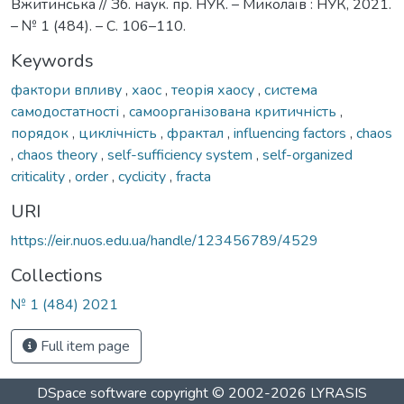
Вжитинська // Зб. наук. пр. НУК. – Миколаїв : НУК, 2021.
– № 1 (484). – С. 106–110.
Keywords
фактори впливу
,
хаос
,
теорія хаосу
,
система
самодостатності
,
самоорганізована критичність
,
порядок
,
циклічність
,
фрактал
,
influencing factors
,
chaos
,
chaos theory
,
self-sufficiency system
,
self-organized
criticality
,
order
,
cyclicity
,
fracta
URI
https://eir.nuos.edu.ua/handle/123456789/4529
Collections
№ 1 (484) 2021
Full item page
DSpace software
copyright © 2002-2026
LYRASIS