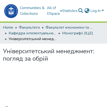
Communities &
All of
Statistics
Log In
Collections
DSpace
Home
Факультети
Факультет економіки та екології моря (ФЕЕМ)
Кафедра інтелектуальної цифрової економіки (ІЦЕ)
Монографії (ІЦЕ)
Університетський менеджмент: погляд за обрій
Університетський менеджмент:
погляд за обрій