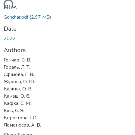
ading...
Files
Gonchar.pdf
(2.97 MB)
Date
2022
Authors
Гончар, В. В.
Гораль, Л. Т.
Єфімова, Г. В.
Жукова, О. Ю.
Калінін, О. В.
Канаш, О. Є.
Кафка, С. М.
Кісь, С. Я.
Коростова, І. О.
Ломоносов, А. В.
Show 3 more