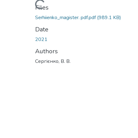
Loading...
Files
Serhiienko_magister. pdf.pdf
(989.1 KB)
Date
2021
Authors
Сергієнко, В. В.