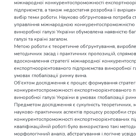
міжнародної конкурентоспроможності експортноор
підприємств, а також недостатня розробка її виріш
вибір теми роботи. Науково обґрунтована потреба с
управління міжнародною конкурентоспроможністю 
виноробної галузі України обумовлена наявністю ба
галузі та країні загалом.
Метою роботи є теоретичне обґрунтування, виробл
методичних засад і практичних пропозицій, спрямо
вдосконалення стратегії міжнародної конкурентосп
експортноорієнтованого підприємства виноробної га
умовах глобалізації ринку вина.
Об’єктом дослідження є процес формування стратег
конкурентоспроможності експортноорієнтованого п
виноробної галузі України в умовах глобалізації рин
Предметом дослідження є сукупність теоретичних, 
науково-практичних аспектів процесу розробки стра
конкурентоспроможності експортноорієнтованих пі
кваліфікаційній роботі було використано такі метод
морфологічний аналіз, абстрагування і логічне усвід