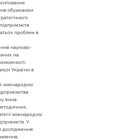
ієнтованих
ення обумовили
тратегічного
підприємств
гатьох проблем в
ення науково-
ваних на
роможності
лузі України в
ії міжнародної
ідприємства
ку вина.
методичних,
тегії міжнародної
дприємств. У
и дослідження:
омлення,