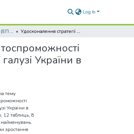
Log In
Магістерські роботи (ЕП та Б)
Удосконалення стратегії міжнародної конкурентоспроможності експортоорієнтованих підприємств виноробної галузі України в умовах глобалізації ринку вина
нтоспроможності
галузі України в
на тему
проможності
зі України в
, 12 таблиць, 8
8 найменувань.
ми зростання