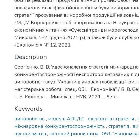
обсягів реалізації продукції винної промисловості на
положення кваліфікаційної роботи були використан
стратегії просування виноробної продукції на зовні
«МДМ Корпорейшн», обговорювались на Всеукраїнс
економічних читаннях «Сучасні тренди морегоспода
Миколаїв, 1–2 грудня 2021 р.), а також були опублік
«Економіст» № 12, 2021.
Description
Сергієнко, В. В. Удосконалення стратегії міжнародно
конкурентоспроможності експортоорієнтованих під
виноробної галузі України в умовах глобалізації ринк
магістерська робота ; спец. 051 “Економіка“ / В. В. Сер
Г. В. Єфімова. – Миколаїв : НУК, 2021. – 97 с.
Keywords
виноробство
,
модель ADL/LC
,
експортна стратегія
,
міжнародна конкурентоспроможність
,
стратегія
,
ви
підприємства
,
світовий ринок вина
,
051 “Економік