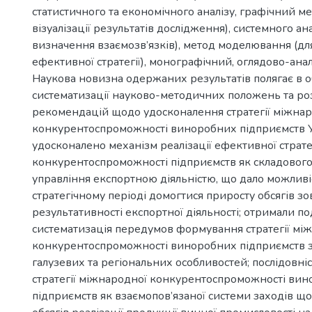
статистичного та економічного аналізу, графічний ме
візуалізації результатів дослідження), системного ана
визначення взаємозв’язків), метод моделювання (д
ефективної стратегії), монографічний, оглядово-ана
Наукова новизна одержаних результатів полягає в о
систематизації науково-методичних положень та ро
рекомендацій щодо удосконалення стратегії міжна
конкурентоспроможності виноробних підприємств Ук
удосконалено механізм реалізації ефективної страте
конкурентоспроможності підприємств як складового
управління експортною діяльністю, що дало можлив
стратегічному періоді домогтися приросту обсягів зов
результативності експортної діяльності; отримали п
систематизація передумов формування стратегії мі
конкурентоспроможності виноробних підприємств з
галузевих та регіональних особливостей; послідовн
стратегії міжнародної конкурентоспроможності ви
підприємств як взаємопов’язаної системи заходів щ