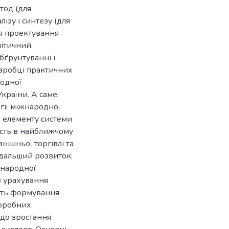
тод (для
лізу і синтезу (для
ля проектування
літичний.
бґрунтуванні і
зробці практичних
родної
раїни. А саме:
гії міжнародної
 елементу системи
ість в найближчому
нішньої торгівлі та
одальший розвиток:
жнародної
 урахування
ість формування
норобних
одо зростання