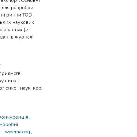
 експорт. Основні
і для розробки
шні ринки ТОВ
ьких наукових
рювання» (м.
овані в журналі
ї
приємств
у вина :
гієнко ; наук. кер.
конкуренція
,
норобні
а“
,
winemaking
,