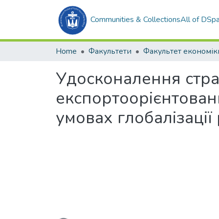
Communities & Collections
All of DSp
Home
Факультети
Удосконалення стра
експортоорієнтовани
умовах глобалізації