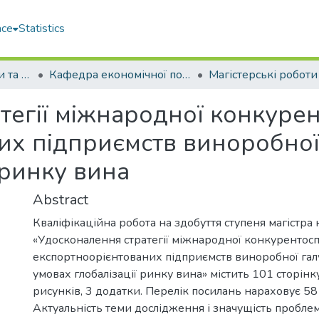
ace
Statistics
Факультет економіки та екології моря (ФЕЕМ)
Кафедра економічної політики та безпеки (ЕП та Б)
тегії міжнародної конкуре
х підприємств виноробної 
 ринку вина
Abstract
Кваліфікаційна робота на здобуття ступеня магістра 
«Удосконалення стратегії міжнародної конкурентос
експортноорієнтованих підприємств виноробної галу
умовах глобалізації ринку вина» містить 101 сторінку
рисунків, 3 додатки. Перелік посилань нараховує 5
Актуальність теми дослідження і значущість пробле