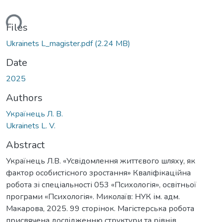
ding...
Files
Ukrainets L_magister.pdf
(2.24 MB)
Date
2025
Authors
Українець Л. В.
Ukrainets L. V.
Abstract
Українець Л.В. «Усвідомлення життєвого шляху, як
фактор особистісного зростання» Кваліфікаційна
робота зі спеціальності 053 «Психологія», освітньої
програми «Психологія». Миколаїв: НУК ім. адм.
Макарова, 2025. 99 сторінок. Магістерська робота
присвячена дослідженню структури та рівнів