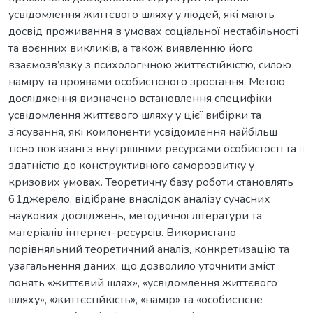
усвідомлення життєвого шляху у людей, які мають
досвід проживання в умовах соціальної нестабільності
та воєнних викликів, а також виявленню його
взаємозв’язку з психологічною життєстійкістю, силою
наміру та проявами особистісного зростання. Метою
дослідження визначено встановлення специфіки
усвідомлення життєвого шляху у цієї вибірки та
з’ясування, які компоненти усвідомлення найбільш
тісно пов’язані з внутрішніми ресурсами особистості та її
здатністю до конструктивного саморозвитку у
кризових умовах. Теоретичну базу роботи становлять
61джерело, відібране внаслідок аналізу сучасних
наукових досліджень, методичної літератури та
матеріалів інтернет-ресурсів. Використано
порівняльний теоретичний аналіз, конкретизацію та
узагальнення даних, що дозволило уточнити зміст
понять «життєвий шлях», «усвідомлення життєвого
шляху», «життєстійкість», «намір» та «особистісне