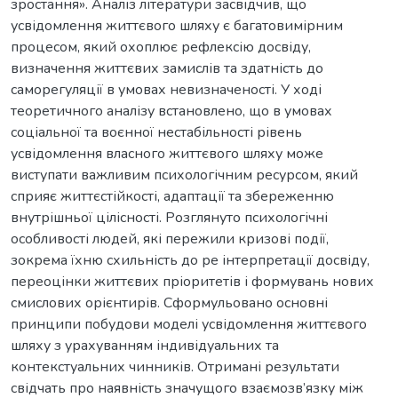
зростання». Аналіз літератури засвідчив, що
усвідомлення життєвого шляху є багатовимірним
процесом, який охоплює рефлексію досвіду,
визначення життєвих замислів та здатність до
саморегуляції в умовах невизначеності. У ході
теоретичного аналізу встановлено, що в умовах
соціальної та воєнної нестабільності рівень
усвідомлення власного життєвого шляху може
виступати важливим психологічним ресурсом, який
сприяє життєстійкості, адаптації та збереженню
внутрішньої цілісності. Розглянуто психологічні
особливості людей, які пережили кризові події,
зокрема їхню схильність до ре інтерпретації досвіду,
переоцінки життєвих пріоритетів і формувань нових
смислових орієнтирів. Сформульовано основні
принципи побудови моделі усвідомлення життєвого
шляху з урахуванням індивідуальних та
контекстуальних чинників. Отримані результати
свідчать про наявність значущого взаємозв’язку між