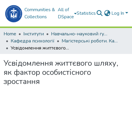
Communities &
All of
Statistics
Log In
Collections
DSpace
Home
Інститути
Навчально-науковий гуманітарний інститут (ННГІ)
Кафедра психології
Магістерські роботи. Кафедра психології
Усвідомлення життєвого шляху, як фактор особистісного зростання
Усвідомлення життєвого шляху,
як фактор особистісного
зростання