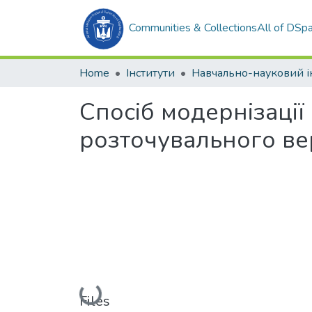
Communities & Collections
All of DSp
Home
Інститути
Спосіб модернізаці
розточувального ве
Loading...
Files