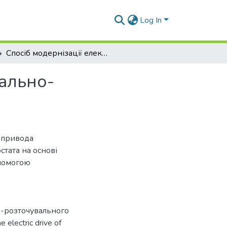
Log In
Спосіб модернізації електропривода оздоблювально-розточувального верстата моделі 2Е78П
ально-
опривода
тата на основі
опомогою
о-розточувального
electric drive of