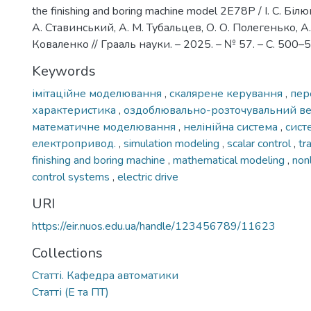
the finishing and boring machine model 2E78P / І. С. Білю
А. Ставинський, А. М. Тубальцев, О. О. Полегенько, А.
Коваленко // Грааль науки. – 2025. – № 57. – С. 500–
Keywords
імітаційне моделювання
,
скалярене керування
,
пер
характеристика
,
оздоблювально-розточувальний в
математичне моделювання
,
нелінійна система
,
сист
електропривод.
,
simulation modeling
,
scalar control
,
tr
finishing and boring machine
,
mathematical modeling
,
non
control systems
,
electric drive
URI
https://eir.nuos.edu.ua/handle/123456789/11623
Collections
Статті. Кафедра автоматики
Статті (Е та ПТ)