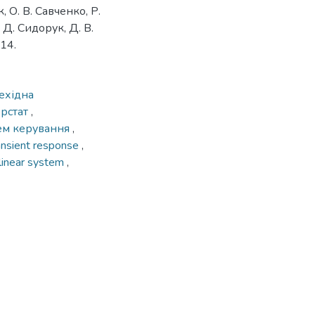
к, О. В. Савченко, Р.
 Д. Сидорук, Д. В.
514.
ехідна
ерстат
,
ем керування
,
ansient response
,
linear system
,