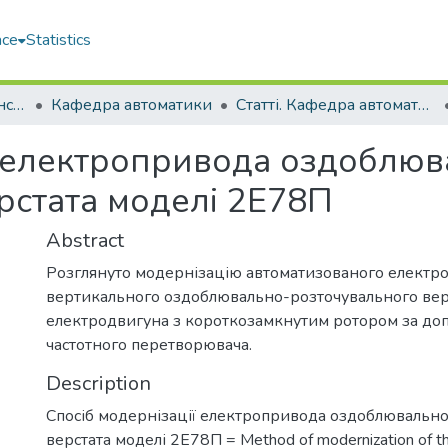
ace
Statistics
Навчально-науковий інститут автоматики та електротехніки (ННІАЕ)
Кафедра автоматики
Статті. Кафедра автоматики
ї електропривода оздоблюв
рстата моделі 2Е78П
Abstract
Розглянуто модернізацію автоматизованого електр
вертикального оздоблювально-розточувального верс
електродвигуна з короткозамкнутим ротором за д
частотного перетворювача.
Description
Спосіб модернізації електропривода оздоблювальн
верстата моделі 2Е78П = Method of modernization of the 