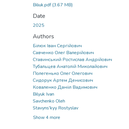
Biliuk.pdf
(3.67 MB)
Date
2025
Authors
Білюк Іван Сергійович
Савченко Олег Валерійович
Ставинський Ростислав Андрійович
Тубальцев Анатолій Миколайович
Полегенько Олег Олегович
Сидорук Артем Денисович
Коваленко Данііл Вадимович
Bilyuk Ivan
Savchenko Oleh
Stavynsʹkyy Rostyslav
Show 4 more