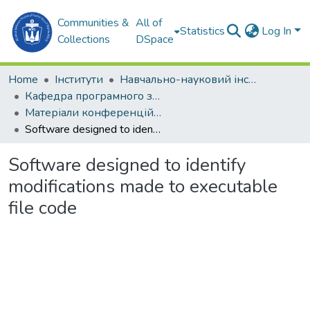
Communities &
All of
Statistics
Log In
Collections
DSpace
Home
Інститути
Навчально-науковий інститут комп'ютерних наук та управління проектами (ННІКНУП)
Кафедра програмного забезпечення автоматизованих систем (ПЗАС)
Матеріали конференцій (ПЗАС)
Software designed to identify modifications made to executable file code
Software designed to identify
modifications made to executable
file code