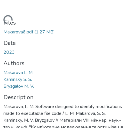
Loading...
Files
Makarova6.pdf
(1.27 MB)
Date
2023
Authors
Makarova L. M.
Kaminsky S. S.
Bryzgalov M. V.
Description
Makarova, L. M. Software designed to identify modifications
made to executable file code / L. M. Makarova, S. S.
Kaminsky, M. V. Bryzgalov // Матеріали VІІІ міжнар. наук.-
техн. конф. ''Комп’ютерне моделювання та оптимізація