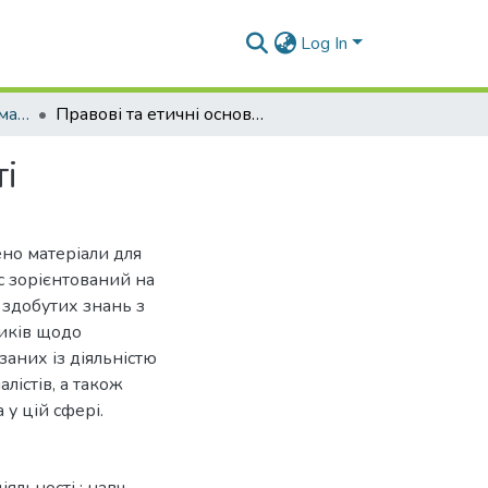
Log In
Навчально-методичні матеріали (ЖР та PR-технологій)
Правові та етичні основи професійної діяльності
і
но матеріали для
с зорієнтований на
 здобутих знань з
иків щодо
заних із діяльністю
лістів, а також
у цій сфері.