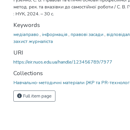
Гузенко, С. В. Правові та етичні основи професійної ді
метод. рек. та вказівки до самостійної роботи / С. В. 
: НУК, 2024. – 30 с.
Keywords
медіаправо
,
інформація
,
правові засади
,
відповіда
захист журналіста
URI
https://eir.nuos.edu.ua/handle/123456789/7977
Collections
Навчально-методичні матеріали (ЖР та PR-технолог
Full item page