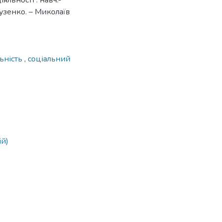
яльності : навч.-
Гузенко. – Миколаїв
льність
,
соціальний
ій)