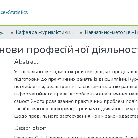
ace
Statistics
Навчально-науковий гуманітарний інститут (ННГІ)
Кафедра журналістики, реклами та PR-технологій
снови професійної діяльност
Abstract
У навчально-методичних рекомендаціях представле
підготовки до практичних занять із дисципліни. Кур
поглиблення, розширення та систематизацію раніше
інформаційного права, вироблення аналітичних нав
самостійного розв’язання практичних проблем, пов’я
засобів масової інформації, реклами, діяльності журна
щодо правильного застосування норм законодавства 
Description