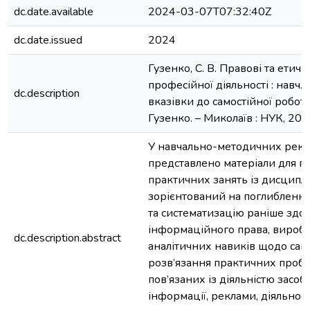
dc.date.available
2024-03-07T07:32:40Z
dc.date.issued
2024
Гузенко, С. В. Правові та етичн
професійної діяльності : навч.-
dc.description
вказівки до самостійної роботи 
Гузенко. – Миколаїв : НУК, 2024
У навчально-методичних рек
представлено матеріали для п
практичних занять із дисциплі
зорієнтований на поглибленн
та систематизацію раніше здо
інформаційного права, вироб
dc.description.abstract
аналітичних навиків щодо сам
розв’язання практичних пробл
пов’язаних із діяльністю засоб
інформації, реклами, діяльност