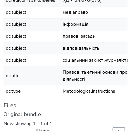
dc.relation.ispartofseries
УДК; 34:070(076)
dc.subject
медіаправо
dc.subject
інформація
dc.subject
правові засади
dc.subject
відповідальність
dc.subject
соціальний захист журналіста
Правові та етичні основи проф
dc.title
діяльності
dc.type
MetodologicalInstructions
Files
Original bundle
Now showing
1 - 1 of 1
Name: