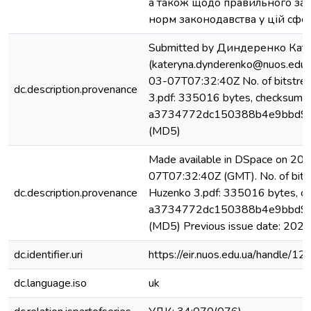
а також щодо правильного зас
норм законодавства у цій сфер
Submitted by Диндеренко Кат
(kateryna.dynderenko@nuos.edu.
03-07T07:32:40Z No. of bitstre
dc.description.provenance
3.pdf: 335016 bytes, checksum:
a3734772dc150388b4e9bbd9
(MD5)
Made available in DSpace on 20
07T07:32:40Z (GMT). No. of bits
dc.description.provenance
Huzenko 3.pdf: 335016 bytes, c
a3734772dc150388b4e9bbd9
(MD5) Previous issue date: 2024
dc.identifier.uri
https://eir.nuos.edu.ua/handle
dc.language.iso
uk