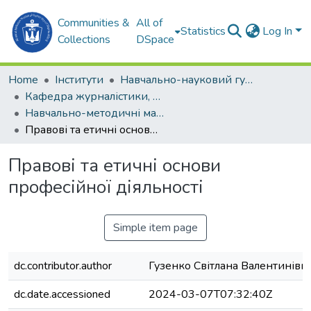
Communities &
All of
Statistics
Log In
Collections
DSpace
Home
Інститути
Навчально-науковий гуманітарний інститут (ННГІ)
Кафедра журналістики, реклами та PR-технологій
Навчально-методичні матеріали (ЖР та PR-технологій)
Правові та етичні основи професійної діяльності
Правові та етичні основи
професійної діяльності
Simple item page
dc.contributor.author
Гузенко Світлана Валентинівн
dc.date.accessioned
2024-03-07T07:32:40Z