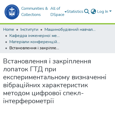
Communities &
All of
Statistics
Log In
Collections
DSpace
Home
Інститути
Машинобудівний навчально-науковий інститут (МННІ)
Кафедра інженерної механiки та технологiї машинобудування (ІМтаТМ)
Матеріали конференцій (ІМтаТМ)
Встановлення і закріплення лопаток ГТД при експериментальному визначенні вібраційних характеристик методом цифрової спекл-інтерферометрії
Встановлення і закріплення
лопаток ГТД при
експериментальному визначенні
вібраційних характеристик
методом цифрової спекл-
інтерферометрії