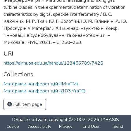
інтерферометрії = Method of installing and fixing gas
turbine blades in the experimental determination of vibration
characteristics by digital speckle interferometry / В. С.
Ключник, М. Р. Ткач, Ю. Г. Золотий, Ю. М. Галинкін, А. Ю.
Проскурін // Матеріали XII міжнар. наук.-техн. конф.
"Інновації в суднобудуванні та океанотехніці". –
Миколаїв : НУК, 2021. – С. 250–253.
URI
https://eir.nuos.edu.ua/handle/123456789/7425
Collections
Матеріали конференцій (ІМтаТМ)
Матеріали конференцій (ДВЗ,УтаТЕ)
Full item page
DSpace software
copyright © 2002-2026
LYRASIS
Cookie
Accessibility
Privacy
End User
Send