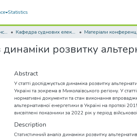
ace
Statistics
Навчально-науковий інститут автоматики та електротехніки (ННІАЕ)
Кафедра суднових електроенергетичних систем (СЕЕС)
з динаміки розвитку альтер
Abstract
У статті досліджується динаміка розвитку альтернат
Україні та зокрема в Миколаївського регіону. У статті
нормативні документи та стан виконання впровадж
альтернативної енергетики в Україні на протязі 20
висвітлені показники за 2022 рік у період військової
Description
Статистичний аналіз динаміки розвитку альтернатив