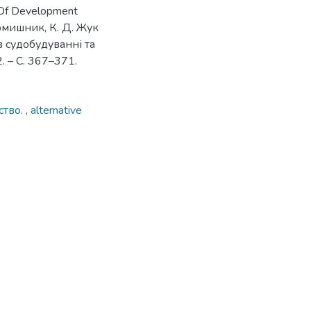
 Of Development
. Комишник, К. Д. Жук
 в судобудуванні та
. – С. 367–371.
ство.
,
alternative