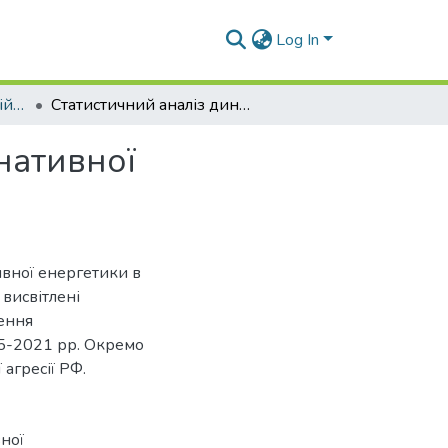
Log In
Матеріали конференцій (СЕЕС)
Статистичний аналіз динаміки розвитку альтернативної електроенергетики
нативної
ивної енергетики в
 висвітлені
ення
15-2021 рр. Окремо
 агресії РФ.
ної