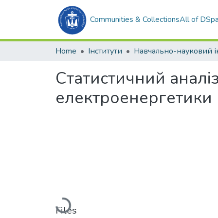
Communities & Collections
All of DSp
Home
Інститути
Статистичний аналі
електроенергетики
Loading...
Files