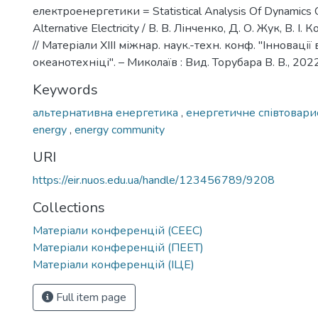
електроенергетики = Statistical Analysis Of Dynamics
Alternative Electricity / В. В. Лінченко, Д. О. Жук, В. І
// Матеріали ХIII міжнар. наук.-техн. конф. "Інновації
океанотехніці". – Миколаїв : Вид. Торубара В. В., 2022
Keywords
альтернативна енергетика
,
енергетичне співтовари
energy
,
energy community
URI
https://eir.nuos.edu.ua/handle/123456789/9208
Collections
Матеріали конференцій (СЕЕС)
Матеріали конференцій (ПЕЕТ)
Матеріали конференцій (ІЦЕ)
Full item page