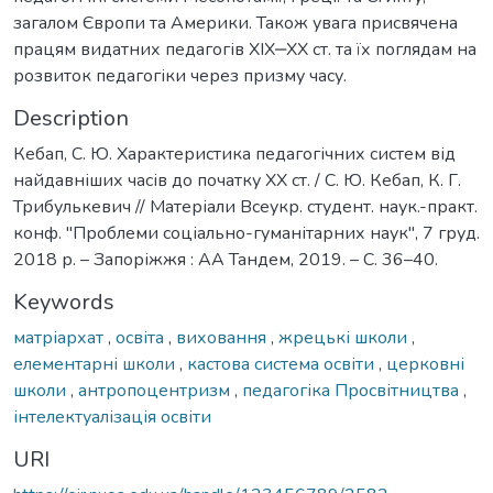
загалом Європи та Америки. Також увага присвячена
працям видатних педагогів ХІХ‒ХХ ст. та їх поглядам на
розвиток педагогіки через призму часу.
Description
Кебап, С. Ю. Характеристика педагогічних систем від
найдавніших часів до початку ХХ ст. / С. Ю. Кебап, К. Г.
Трибулькевич // Матеріали Всеукр. студент. наук.-практ.
конф. "Проблеми соціально-гуманітарних наук", 7 груд.
2018 р. – Запоріжжя : АА Тандем, 2019. – С. 36–40.
Keywords
матріархат
,
освіта
,
виховання
,
жрецькі школи
,
елементарні школи
,
кастова система освіти
,
церковні
школи
,
антропоцентризм
,
педагогіка Просвітництва
,
інтелектуалізація освіти
URI