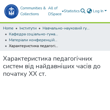
Communities &
All of
Statistics
Log In
Collections
DSpace
Home
Інститути
Навчально-науковий гуманітарний інститут (ННГІ)
Кафедра соціально-гуманітарних дисциплін та філософії (СГДтаФ)
Матеріали конференцій (СГДтаФ)
Характеристика педагогічних систем від найдавніших часів до початку ХХ ст.
Характеристика педагогічних
систем від найдавніших часів до
початку ХХ ст.