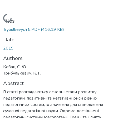
Loading...
Files
Trybulkevych 5.PDF
(416.19 KB)
Date
2019
Authors
Кебап, С. Ю.
Трибулькевич, К. Г.
Abstract
В статті розглядаються основні етапи розвитку
педагогіки, позитивні та негативні риси різних
педагогічних систем, їх значення для становлення
сучасної педагогічної науки. Окремо досліджені
педагогічні системи Месопотамії, Греції та Єгипту,