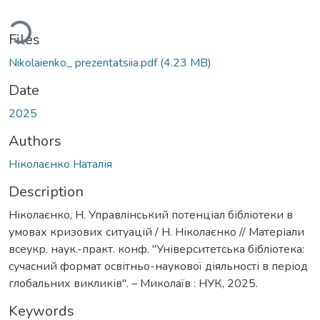
ding...
Files
Nikolaienko_ prezentatsiia.pdf
(4.23 MB)
Date
2025
Authors
Ніколаєнко Наталія
Description
Ніколаєнко, Н. Управлінський потенціал бібліотеки в
умовах кризових ситуацій / Н. Ніколаєнко // Матеріали
всеукр. наук.-практ. конф. "Університетська бібліотека:
сучасний формат освітньо-наукової діяльності в період
глобальних викликів". – Миколаїв : НУК, 2025.
Keywords