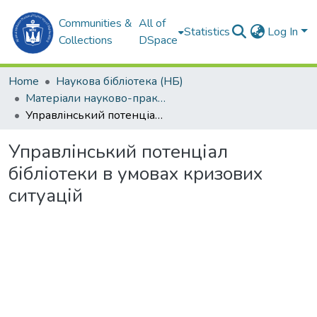
Communities &
All of
Statistics
Log In
Collections
DSpace
Home
Наукова бібліотека (НБ)
Матеріали науково-практичних заходів (НБ)
Управлінський потенціал бібліотеки в умовах кризових ситуацій
Управлінський потенціал
бібліотеки в умовах кризових
ситуацій