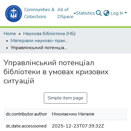
Communities &
All of
Statistics
Log In
Collections
DSpace
Home
Наукова бібліотека (НБ)
Матеріали науково-практичних заходів (НБ)
Управлінський потенціал бібліотеки в умовах кризових ситуацій
Управлінський потенціал
бібліотеки в умовах кризових
ситуацій
Simple item page
dc.contributor.author
Ніколаєнко Наталія
dc.date.accessioned
2025-12-23T07:39:32Z