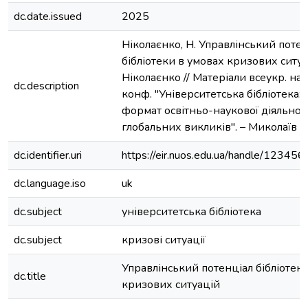
dc.date.issued
2025
Ніколаєнко, Н. Управлінський поте
бібліотеки в умовах кризових ситуац
Ніколаєнко // Матеріали всеукр. нау
dc.description
конф. "Університетська бібліотека:
формат освітньо-наукової діяльност
глобальних викликів". – Миколаїв :
dc.identifier.uri
https://eir.nuos.edu.ua/handle/1234
dc.language.iso
uk
dc.subject
університетська бібліотека
dc.subject
кризові ситуації
Управлінський потенціал бібліотек
dc.title
кризових ситуацій