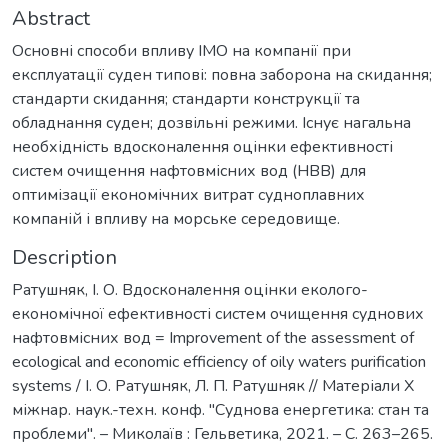
Abstract
Основні способи впливу ІМО на компанії при
експлуатації суден типові: повна заборона на скидання;
стандарти скидання; стандарти конструкції та
обладнання суден; дозвільні режими. Існує нагальна
необхідність вдосконалення оцінки ефективності
систем очищення нафтовмісних вод (НВВ) для
оптимізації економічних витрат судноплавних
компаній і впливу на морське середовище.
Description
Ратушняк, І. О. Вдосконалення оцінки еколого-
економічної ефективності систем очищення суднових
нафтовмісних вод = Improvement of the assessment of
ecological and economic efficiency of oilу waters purification
systems / І. О. Ратушняк, Л. П. Ратушняк // Матеріали Х
міжнар. наук.-техн. конф. ''Суднова енергетика: стан та
проблеми''. – Миколаїв : Гельветика, 2021. – С. 263–265.