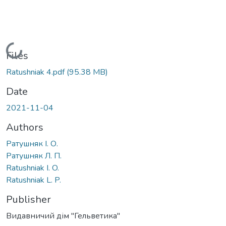
Loading...
Files
Ratushniak 4.pdf
(95.38 MB)
Date
2021-11-04
Authors
Ратушняк І. О.
Ратушняк Л. П.
Ratushniak I. O.
Ratushniak L. P.
Publisher
Видавничий дім "Гельветика"