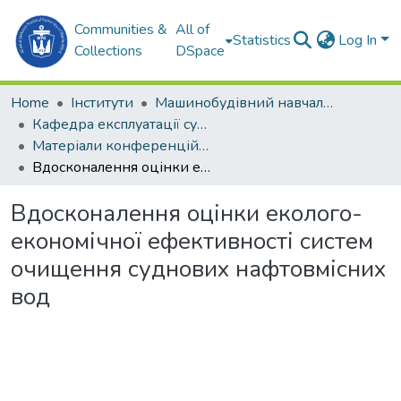
Communities &
All of
Statistics
Log In
Collections
DSpace
Home
Інститути
Машинобудівний навчально-науковий інститут (МННІ)
Кафедра експлуатації суднових енергетичних установок та теплоенергетики (ЕСЕУтаТЕ)
Матеріали конференцій (ЕСЕУтаТЕ)
Вдосконалення оцінки еколого-економічної ефективності систем очищення суднових нафтовмісних вод
Вдосконалення оцінки еколого-
економічної ефективності систем
очищення суднових нафтовмісних
вод