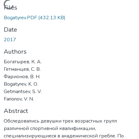
Loading...
Files
Bogatyrev.PDF
(432.13 KB)
Date
2017
Authors
Богатырев, К. А.
Гетманцев, С. В.
Фарионов, В. Н.
Bogatyrev, K. О.
Getmantsev, S. V.
Farionov, V. N.
Abstract
Обследовались девушки трех возрастных групп
различной спортивной квалификации,
специализирующиеся в академической гребле. По