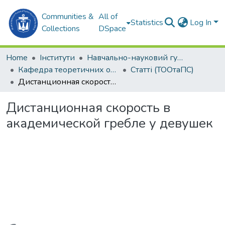
Communities &
All of
Statistics
Log In
Collections
DSpace
Home
Інститути
Навчально-науковий гуманітарний інститут (ННГІ)
Кафедра теоретичних основ олімпійського та професійного спорту (ТООтаПС)
Статті (ТООтаПС)
Дистанционная скорость в академической гребле у девушек
Дистанционная скорость в
академической гребле у девушек