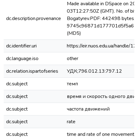
Made available in DSpace on 2
03T12:27:50Z (GMT). No. of bits
dc.description.provenance
Bogatyrev.PDF: 442498 bytes, 
9745c96871d177701d5f5a6c
(MD5)
dc.identifier.uri
https://eir.nuos.edu.ua/handle
dc.language.iso
other
dc.relation.ispartofseries
УДК;796.012.13:797.12
dc.subject
темп
dc.subject
время и скорость одного дви
dc.subject
частота движений
dc.subject
rate
dc.subject
time and rate of one movement