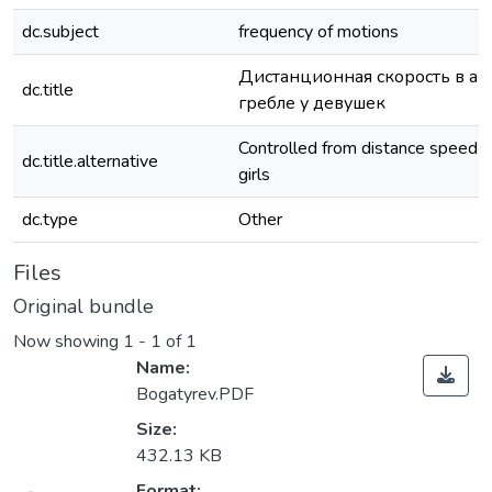
dc.subject
frequency of motions
Дистанционная скорость в а
dc.title
гребле у девушек
Controlled from distance speed in
dc.title.alternative
girls
dc.type
Other
Files
Original bundle
Now showing
1 - 1 of 1
Name:
Bogatyrev.PDF
Size:
432.13 KB
Format: