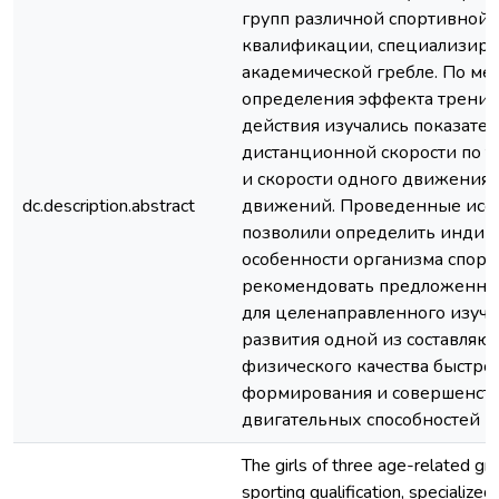
групп различной спортивной
квалификации, специализир
академической гребле. По ме
определения эффекта трени
действия изучались показател
дистанционной скорости по т
и скорости одного движения, 
dc.description.abstract
движений. Проведенные исс
позволили определить инди
особенности организма спорт
рекомендовать предложенну
для целенаправленного изуче
развития одной из составля
физического качества быстро
формирования и совершенст
двигательных способностей
The girls of three age-related gro
sporting qualification, specialized 