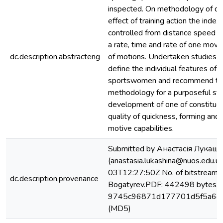
inspected. On methodology of de
effect of training action the index
controlled from distance speed 
a rate, time and rate of one mov
dc.description.abstracteng
of motions. Undertaken studies 
define the individual features of 
sportswomen and recommend the
methodology for a purposeful st
development of one of constituen
quality of quickness, forming and 
motive capabilities.
Submitted by Анастасія Лукаш
(anastasia.lukashina@nuos.edu.
03T12:27:50Z No. of bitstreams
dc.description.provenance
Bogatyrev.PDF: 442498 bytes, 
9745c96871d177701d5f5a6c
(MD5)