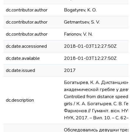
dc.contributor.author
Bogatyrev, K. О.
dc.contributor.author
Getmantsev, S. V.
dc.contributor.author
Farionov, V. N.
dc.date.accessioned
2018-01-03T12:27:50Z
dc.date.available
2018-01-03T12:27:50Z
dc.date.issued
2017
Богатырев, К. А. Дистанционн
академической гребле у деву
Controlled from distance speed in
dc.description
girls / К. А. Богатырев, С. В. Ге
Фарионов // Гуманіт. вісн. НУК.
НУК, 2017. – Вип. 10. – С. 62–6
Обследовались девушки трех