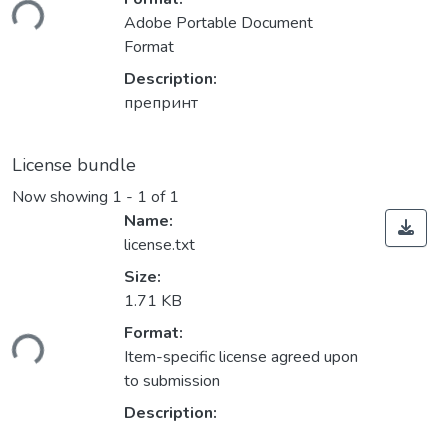
ding...
Adobe Portable Document
Format
Description:
препринт
License bundle
Now showing
1 - 1 of 1
Name:
license.txt
Size:
1.71 KB
ding...
Format:
Item-specific license agreed upon
to submission
Description: