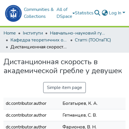
Communities &
All of
Statistics
Log In
Collections
DSpace
Home
Інститути
Навчально-науковий гуманітарний інститут (ННГІ)
Кафедра теоретичних основ олімпійського та професійного спорту (ТООтаПС)
Статті (ТООтаПС)
Дистанционная скорость в академической гребле у девушек
Дистанционная скорость в
академической гребле у девушек
Simple item page
dc.contributor.author
Богатырев, К. А.
dc.contributor.author
Гетманцев, С. В.
dc.contributor.author
Фарионов, В. Н.